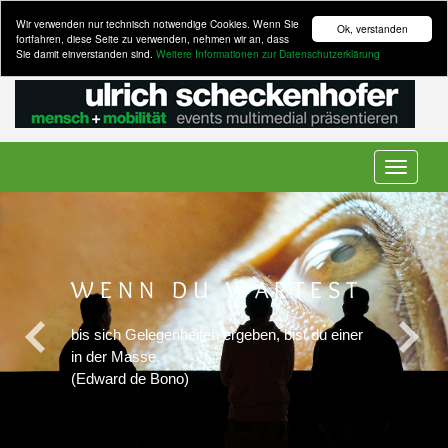
Wir verwenden nur technisch notwendige Cookies. Wenn Sie
Ok, verstanden
fortfahren, diese Seite zu verwenden, nehmen wir an, dass
Sie damit einverstanden sind.
Weitere Informationen zur Datenschutzerklärung
Toggle
navigation
WENN DU WARTEST
bis sich Gelegenheiten ergeben, bist du einer
in der Masse.
(Edward de Bono)